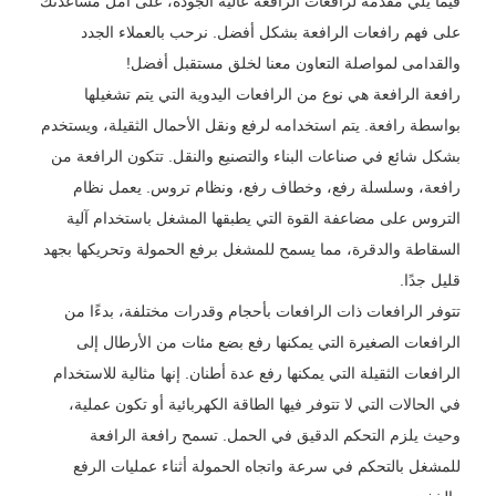
فيما يلي مقدمة لرافعات الرافعة عالية الجودة، على أمل مساعدتك
على فهم رافعات الرافعة بشكل أفضل. نرحب بالعملاء الجدد
والقدامى لمواصلة التعاون معنا لخلق مستقبل أفضل!
رافعة الرافعة هي نوع من الرافعات اليدوية التي يتم تشغيلها
بواسطة رافعة. يتم استخدامه لرفع ونقل الأحمال الثقيلة، ويستخدم
بشكل شائع في صناعات البناء والتصنيع والنقل. تتكون الرافعة من
رافعة، وسلسلة رفع، وخطاف رفع، ونظام تروس. يعمل نظام
التروس على مضاعفة القوة التي يطبقها المشغل باستخدام آلية
السقاطة والدقرة، مما يسمح للمشغل برفع الحمولة وتحريكها بجهد
قليل جدًا.
تتوفر الرافعات ذات الرافعات بأحجام وقدرات مختلفة، بدءًا من
الرافعات الصغيرة التي يمكنها رفع بضع مئات من الأرطال إلى
الرافعات الثقيلة التي يمكنها رفع عدة أطنان. إنها مثالية للاستخدام
في الحالات التي لا تتوفر فيها الطاقة الكهربائية أو تكون عملية،
وحيث يلزم التحكم الدقيق في الحمل. تسمح رافعة الرافعة
للمشغل بالتحكم في سرعة واتجاه الحمولة أثناء عمليات الرفع