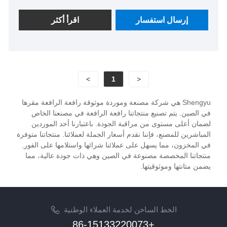
الوقت المناسب حول Lever Hoist. بالإضافة إلى قائمة
المنتجات أدناه، يمكنك أيضًا تخصيص الرافعة الفريدة
إرسال استفسار
اقرأ أكثر
الخاصة بك وفقًا لاحتياجاتك الخاصة.
>
1
<
Shengyu هي شركة مصنعة وموردة موثوقة رافعة الرافعة مقرها
في الصين. يتم تصنيع منتجاتنا رافعة الرافعة في مصنعنا الخاص
لضمان أعلى مستوى من مراقبة الجودة. باعتبارنا أحد الموردين
المباشرين للمصنع، فإننا نقدم أسعار الجملة لعملائنا. منتجاتنا متوفرة
في المخزون، مما يسهل على عملائنا شرائها واستلامها على الفور.
منتجاتنا المخصصة مصنوعة في الصين وهي ذات جودة عالية، مما
يضمن متانتها وموثوقيتها.
الخط الساخن لخدمة العملاء الوطنية
+86-15133220073