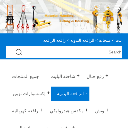
بيت
>
منتجات
>
الرافعة اليدوية
> رافعة الرافعة
رفع حبال
شاحنة البليت
جميع المنتجات
الرافعة اليدوية
إكسسوارات تزوير
ونش
مكدس هيدروليكي
رافعة كهربائية
رافعة صغيرة
موازن الربيع